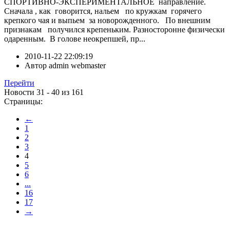
СПОРТИВНО-ЭКСПЕРИМЕНТАЛЬНОЕ направление.
Сначала , как говорится, нальем по кружкам горячего
крепкого чая и выпьем за новорожденного. По внешним
признакам получился крепеньким. Разносторонне физически
одаренным. В голове неокрепшей, пр...
2010-11-22 22:09:19
Автор
admin webmaster
Перейти
Новости 31 - 40 из 161
Страницы:
←
1
2
3
4
5
6
...
16
17
→