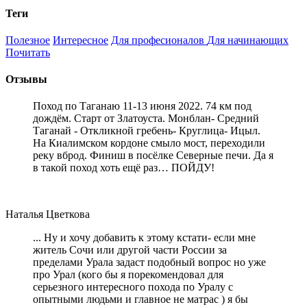
Теги
Полезное
Интересное
Для професионалов
Для начинающих
Почитать
Отзывы
Поход по Таганаю 11-13 июня 2022. 74 км под
дождём. Старт от Златоуста. Монблан- Средний
Таганай - Откликной гребень- Круглица- Ицыл.
На Киалимском кордоне смыло мост, переходили
реку вброд. Финиш в посёлке Северные печи. Да я
в такой поход хоть ещё раз… ПОЙДУ!
Наталья Цветкова
... Ну и хочу добавить к этому кстати- если мне
житель Сочи или другой части России за
пределами Урала задаст подобный вопрос но уже
про Урал (кого бы я порекомендовал для
серьезного интересного похода по Уралу с
опытными людьми и главное не матрас ) я бы