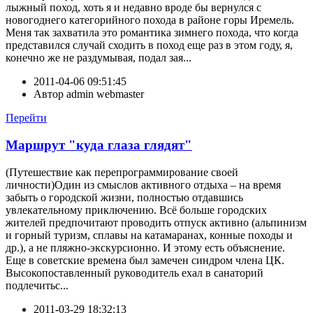
лыжный поход, хоть я и недавно вроде бы вернулся с
новогоднего категорийного похода в районе горы Иремель.
Меня так захватила это романтика зимнего похода, что когда
представился случай сходить в поход еще раз в этом году, я,
конечно же не раздумывая, подал зая...
2011-04-06 09:51:45
Автор
admin webmaster
Перейти
Маршрут "куда глаза глядят"
(Путешествие как перепрограммирование своей
личности)Один из смыслов активного отдыха – на время
забыть о городской жизни, полностью отдавшись
увлекательному приключению. Всё больше городских
жителей предпочитают проводить отпуск активно (альпинизм
и горный туризм, сплавы на катамаранах, конные походы и
др.), а не пляжно-экскурсионно. И этому есть объяснение.
Еще в советские времена был замечен синдром члена ЦК.
Высокопоставленный руководитель ехал в санаторий
подлечитьс...
2011-03-29 18:32:13