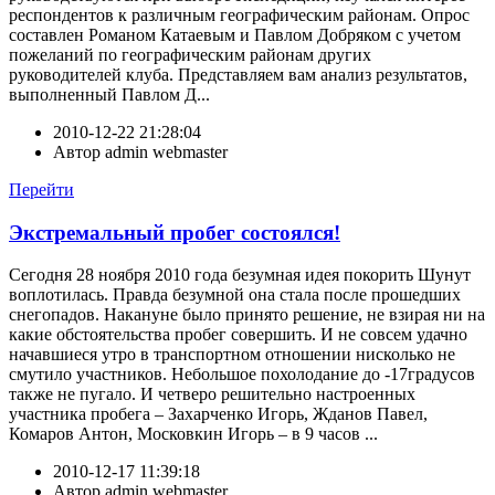
респондентов к различным географическим районам. Опрос
составлен Романом Катаевым и Павлом Добряком с учетом
пожеланий по географическим районам других
руководителей клуба. Представляем вам анализ результатов,
выполненный Павлом Д...
2010-12-22 21:28:04
Автор
admin webmaster
Перейти
Экстремальный пробег состоялся!
Сегодня 28 ноября 2010 года безумная идея покорить Шунут
воплотилась. Правда безумной она стала после прошедших
снегопадов. Накануне было принято решение, не взирая ни на
какие обстоятельства пробег совершить. И не совсем удачно
начавшиеся утро в транспортном отношении нисколько не
смутило участников. Небольшое похолодание до -17градусов
также не пугало. И четверо решительно настроенных
участника пробега – Захарченко Игорь, Жданов Павел,
Комаров Антон, Московкин Игорь – в 9 часов ...
2010-12-17 11:39:18
Автор
admin webmaster