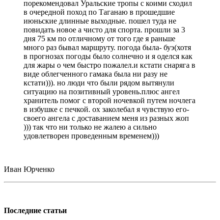
порекомендовал Уральские тропы с коими сходил
в очередной поход по Таганаю в прошедшие
июньские длинные выходные. пошел туда не
повидать новое а чисто для спорта. прошли за 3
дня 75 км по отличному от того где я раньше
много раз бывал маршруту. погода была- буэ(хотя
в прогнозах погоды было солнечно и я оделся как
для жары о чем быстро пожалел.и кстати снаряга в
виде облегченного гамака была ни разу не
кстати))). но люди что были рядом вытянули
ситуацию на позитивный уровень.плюс ангел
хранитель помог с второй ночевкой путем ночлега
в избушке с печкой. ох заколебал я чувствую его-
своего ангела с доставанием меня из разных жоп
))) так что ни только не жалею а сильно
удовлетворен проведенным временем)))
Иван Юрченко
Последние статьи