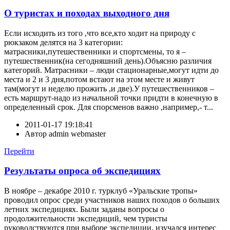
О туристах и походах выходного дня
Если исходить из того ,что все,кто ходит на природу с
рюкзаком делятся на 3 категории:
матрасники,путешественники и спортсмены, то я –
путешественник(на сегодняшний день).Объясню различия
категорий. Матрасники – люди стационарные,могут идти до
места и 2 и 3 дня,потом встают на этом месте и живут
там(могут и неделю прожить ,и две).У путешественников –
есть маршрут-надо из начальной точки придти в конечную в
определенный срок. Для спорсменов важно ,например,- т...
2011-01-17 19:18:41
Автор
admin webmaster
Перейти
Результаты опроса об экспедициях
В ноябре – декабре 2010 г. турклуб «Уральские тропы»
проводил опрос среди участников наших походов о больших
летних экспедициях. Были заданы вопросы о
продолжительности экспедиций, чем туристы
руководствуются при выборе экспедиции, изучался интерес