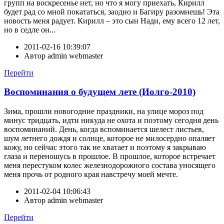
групп на воскресенье нет, но что я могу приехать, Кирилл
будет рад со мной покататься, заодно и Багиру разомнешь! Эта
новость меня радует. Кирилл – это сын Нади, ему всего 12 лет,
но в седле он...
2011-02-16 10:39:07
Автор
admin webmaster
Перейти
Воспоминания о будущем лете (Иолго-2010)
Зима, прошли новогодние праздники, на улице мороз под
минус тридцать, идти никуда не охота и поэтому сегодня день
воспоминаний. День, когда вспоминается шелест листьев,
шум летнего дождя и солнце, которое не милосердно опаляет
кожу, но сейчас этого так не хватает и поэтому я закрываю
глаза и переношусь в прошлое. В прошлое, которое встречает
меня перестуком колес железнодорожного состава уносящего
меня прочь от родного края навстречу моей мечте.
2011-02-04 10:06:43
Автор
admin webmaster
Перейти