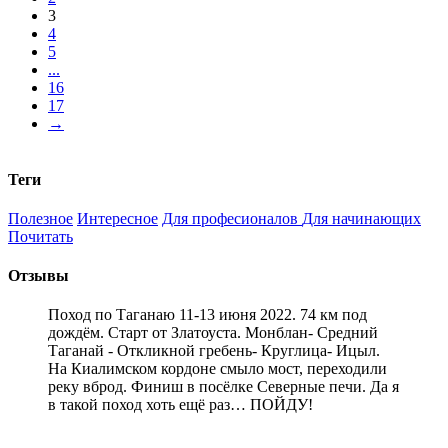
3
4
5
...
16
17
→
Теги
Полезное
Интересное
Для професионалов
Для начинающих
Почитать
Отзывы
Поход по Таганаю 11-13 июня 2022. 74 км под
дождём. Старт от Златоуста. Монблан- Средний
Таганай - Откликной гребень- Круглица- Ицыл.
На Киалимском кордоне смыло мост, переходили
реку вброд. Финиш в посёлке Северные печи. Да я
в такой поход хоть ещё раз… ПОЙДУ!