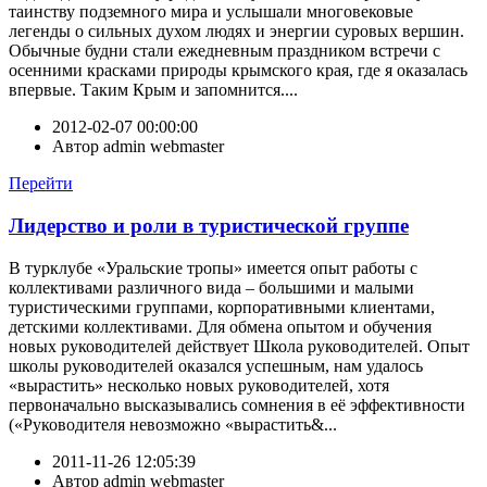
таинству подземного мира и услышали многовековые
легенды о сильных духом людях и энергии суровых вершин.
Обычные будни стали ежедневным праздником встречи с
осенними красками природы крымского края, где я оказалась
впервые. Таким Крым и запомнится....
2012-02-07 00:00:00
Автор
admin webmaster
Перейти
Лидерство и роли в туристической группе
В турклубе «Уральские тропы» имеется опыт работы с
коллективами различного вида – большими и малыми
туристическими группами, корпоративными клиентами,
детскими коллективами. Для обмена опытом и обучения
новых руководителей действует Школа руководителей. Опыт
школы руководителей оказался успешным, нам удалось
«вырастить» несколько новых руководителей, хотя
первоначально высказывались сомнения в её эффективности
(«Руководителя невозможно «вырастить&...
2011-11-26 12:05:39
Автор
admin webmaster