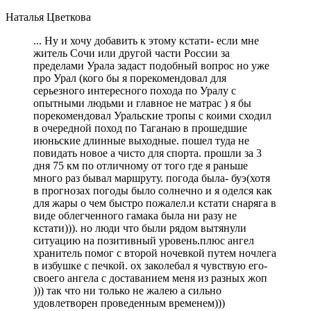
Наталья Цветкова
... Ну и хочу добавить к этому кстати- если мне
житель Сочи или другой части России за
пределами Урала задаст подобный вопрос но уже
про Урал (кого бы я порекомендовал для
серьезного интересного похода по Уралу с
опытными людьми и главное не матрас ) я бы
порекомендовал Уральские тропы с коими сходил
в очередной поход по Таганаю в прошедшие
июньские длинные выходные. пошел туда не
повидать новое а чисто для спорта. прошли за 3
дня 75 км по отличному от того где я раньше
много раз бывал маршруту. погода была- буэ(хотя
в прогнозах погоды было солнечно и я оделся как
для жары о чем быстро пожалел.и кстати снаряга в
виде облегченного гамака была ни разу не
кстати))). но люди что были рядом вытянули
ситуацию на позитивный уровень.плюс ангел
хранитель помог с второй ночевкой путем ночлега
в избушке с печкой. ох заколебал я чувствую его-
своего ангела с доставанием меня из разных жоп
))) так что ни только не жалею а сильно
удовлетворен проведенным временем)))