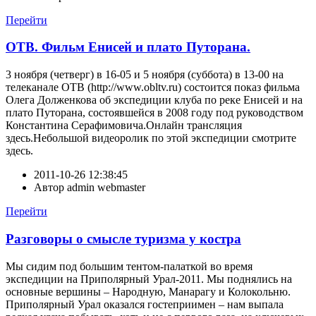
Перейти
ОТВ. Фильм Енисей и плато Путорана.
3 ноября (четверг) в 16-05 и 5 ноября (суббота) в 13-00 на
телеканале ОТВ (http://www.obltv.ru) состоится показ фильма
Олега Долженкова об экспедиции клуба по реке Енисей и на
плато Путорана, состоявшейся в 2008 году под руководством
Константина Серафимовича.Онлайн трансляция
здесь.Небольшой видеоролик по этой экспедиции смотрите
здесь.
2011-10-26 12:38:45
Автор
admin webmaster
Перейти
Разговоры о смысле туризма у костра
Мы сидим под большим тентом-палаткой во время
экспедиции на Приполярный Урал-2011. Мы поднялись на
основные вершины – Народную, Манарагу и Колокольню.
Приполярный Урал оказался гостеприимен – нам выпала