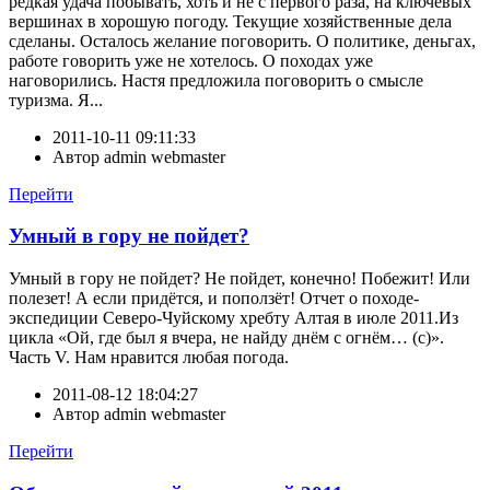
редкая удача побывать, хоть и не с первого раза, на ключевых
вершинах в хорошую погоду. Текущие хозяйственные дела
сделаны. Осталось желание поговорить. О политике, деньгах,
работе говорить уже не хотелось. О походах уже
наговорились. Настя предложила поговорить о смысле
туризма. Я...
2011-10-11 09:11:33
Автор
admin webmaster
Перейти
Умный в гору не пойдет?
Умный в гору не пойдет? Не пойдет, конечно! Побежит! Или
полезет! А если придётся, и поползёт! Отчет о походе-
экспедиции Северо-Чуйскому хребту Алтая в июле 2011.Из
цикла «Ой, где был я вчера, не найду днём с огнём… (с)».
Часть V. Нам нравится любая погода.
2011-08-12 18:04:27
Автор
admin webmaster
Перейти