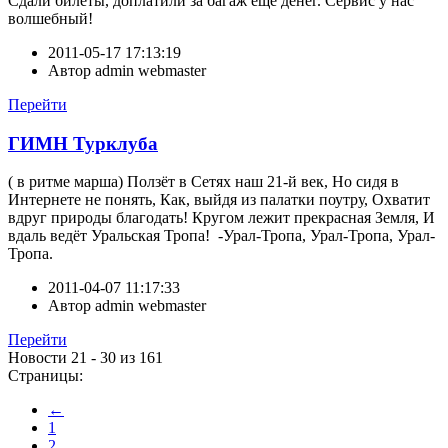
Сдали билеты, доплатили за багаж еще денег. Сервис у нас
волшебный!
2011-05-17 17:13:19
Автор
admin webmaster
Перейти
ГИМН Турклуба
( в ритме марша) Ползёт в Сетях наш 21-й век, Но сидя в
Интернете не понять, Как, выйдя из палатки поутру, Охватит
вдруг природы благодать! Кругом лежит прекрасная Земля, И
вдаль ведёт Уральская Тропа! -Урал-Тропа, Урал-Тропа, Урал-
Тропа.
2011-04-07 11:17:33
Автор
admin webmaster
Перейти
Новости 21 - 30 из 161
Страницы:
←
1
2