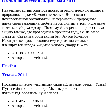
Об экологической акции, май 2011
Изначально планировалось провести экологическую акцию в
природном парке «Бажовские места». Но в связи с
пожароопасной обстановкой, на территории природного
парка были запрещены любые мероприятия, в том числе даже
такие как уборка мусора. Поэтому было решено провести эко-
акцию там же, где проводили в прошлом году, т.е. на озере
Таватуй. Организатором акции был Антон Комаров.
Накануне вечером позвонил ему и уточнил сколько
планируется народа. «Думаю человек двадцать – тр...
2011-06-02 22:12:51
Автор
admin webmaster
Перейти
Усьва - 2011
Посвящается всем участникам сплаваЕсть такая речка – Усьва!
Путь не близкий к ней идет.Мы - народ не из
пугливых,Собрались, ну и вперед!
2011-05-31 13:06:41
Автор
admin webmaster