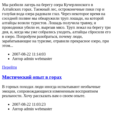
Мы разбили лагерь на берегу озера Кучерлинского в
Алтайских горах. Таежный лес, остроконечные пики гор и
голубая вода озера радовали глаз. Через некоторое время на
соседней поляне мы обнаружили труп лошади, на которой
алтайцы возили туристов. Лошадь получила травму, и
проводники убили ее, вырезав мясо. Труп лежал на берегу три
дня, и, когда мы уже собрались уходить, алтайцы сбросили его
в озеро. Попробуем разобраться, почему люди,
зарабатывающие на туризме, отравили прекрасное озеро, при
этом...
2007-08-22 11:14:03
Автор
admin webmaster
Перейти
Мистический опыт в горах
В горных походах люди иногда испытывают необычные
эмоции, сопровождающиеся измененным восприятием
реальности. Хочу рассказать вам о своем опыте.
2007-08-22 11:03:23
Автор
admin webmaster