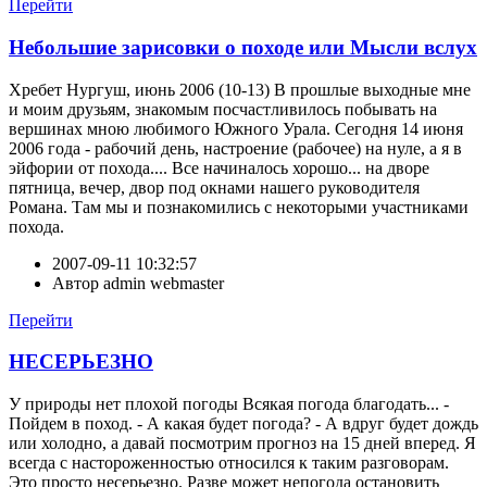
Перейти
Небольшие зарисовки о походе или Мысли вслух
Хребет Нургуш, июнь 2006 (10-13) В прошлые выходные мне
и моим друзьям, знакомым посчастливилось побывать на
вершинах мною любимого Южного Урала. Сегодня 14 июня
2006 года - рабочий день, настроение (рабочее) на нуле, а я в
эйфории от похода.... Все начиналось хорошо... на дворе
пятница, вечер, двор под окнами нашего руководителя
Романа. Там мы и познакомились с некоторыми участниками
похода.
2007-09-11 10:32:57
Автор
admin webmaster
Перейти
НЕСЕРЬЕЗНО
У природы нет плохой погоды Всякая погода благодать... -
Пойдем в поход. - А какая будет погода? - А вдруг будет дождь
или холодно, а давай посмотрим прогноз на 15 дней вперед. Я
всегда с настороженностью относился к таким разговорам.
Это просто несерьезно. Разве может непогода остановить