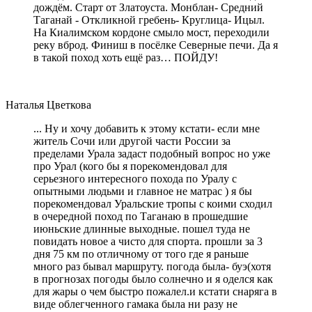
дождём. Старт от Златоуста. Монблан- Средний
Таганай - Откликной гребень- Круглица- Ицыл.
На Киалимском кордоне смыло мост, переходили
реку вброд. Финиш в посёлке Северные печи. Да я
в такой поход хоть ещё раз… ПОЙДУ!
Наталья Цветкова
... Ну и хочу добавить к этому кстати- если мне
житель Сочи или другой части России за
пределами Урала задаст подобный вопрос но уже
про Урал (кого бы я порекомендовал для
серьезного интересного похода по Уралу с
опытными людьми и главное не матрас ) я бы
порекомендовал Уральские тропы с коими сходил
в очередной поход по Таганаю в прошедшие
июньские длинные выходные. пошел туда не
повидать новое а чисто для спорта. прошли за 3
дня 75 км по отличному от того где я раньше
много раз бывал маршруту. погода была- буэ(хотя
в прогнозах погоды было солнечно и я оделся как
для жары о чем быстро пожалел.и кстати снаряга в
виде облегченного гамака была ни разу не