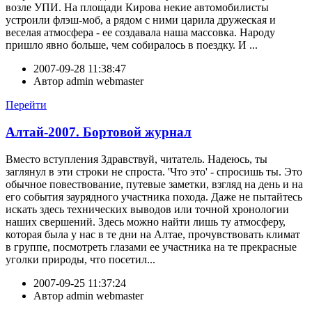
возле УПИ. На площади Кирова некие автомобилисты
устроили флэш-моб, а рядом с ними царила дружеская и
веселая атмосфера - ее создавала наша массовка. Народу
пришло явно больше, чем собиралось в поездку. И ...
2007-09-28 11:38:47
Автор
admin webmaster
Перейти
Алтай-2007. Бортовой журнал
Вместо вступления Здравствуй, читатель. Надеюсь, ты
заглянул в эти строки не спроста. 'Что это' - спросишь ты. Это
обычное повествование, путевые заметки, взгляд на день и на
его события заурядного участника похода. Даже не пытайтесь
искать здесь технических выводов или точной хронологии
наших свершений. Здесь можно найти лишь ту атмосферу,
которая была у нас в те дни на Алтае, прочувствовать климат
в группе, посмотреть глазами ее участника на те прекрасные
уголки природы, что посетил...
2007-09-25 11:37:24
Автор
admin webmaster