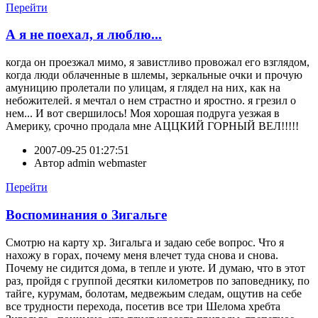
Перейти
А я не поехал, я люблю...
когда он проезжал мимо, я завистливо провожал его взглядом,
когда люди облаченные в шлемы, зеркальные очки и прочую
амуницию пролетали по улицам, я глядел на них, как на
небожителей. я мечтал о нем страстно и яростно. я грезил о
нем... И вот свершилось! Моя хорошая подруга уезжая в
Америку, срочно продала мне АЦЦКИЙ ГОРНЫЙ ВЕЛ!!!!!
2007-09-25 01:27:51
Автор
admin webmaster
Перейти
Воспоминания о Зигальге
Смотрю на карту хр. Зигальга и задаю себе вопрос. Что я
нахожу в горах, почему меня влечет туда снова и снова.
Почему не сидится дома, в тепле и уюте. И думаю, что в этот
раз, пройдя с группой десятки километров по заповеднику, по
тайге, курумам, болотам, медвежьим следам, ощутив на себе
все трудности перехода, посетив все три Шелома хребта