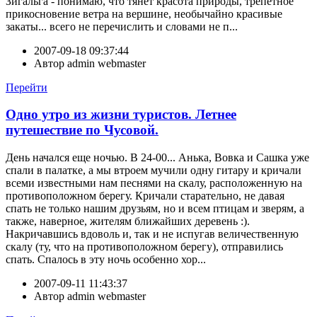
Зигальга - понимаю, что тянет красота природы, трепетное
прикосновение ветра на вершине, необычайно красивые
закаты... всего не перечислить и словами не п...
2007-09-18 09:37:44
Автор
admin webmaster
Перейти
Одно утро из жизни туристов. Летнее
путешествие по Чусовой.
День начался еще ночью. В 24-00... Анька, Вовка и Сашка уже
спали в палатке, а мы втроем мучили одну гитару и кричали
всеми известными нам песнями на скалу, расположенную на
противоположном берегу. Кричали старательно, не давая
спать не только нашим друзьям, но и всем птицам и зверям, а
также, наверное, жителям ближайших деревень :).
Накричавшись вдоволь и, так и не испугав величественную
скалу (ту, что на противоположном берегу), отправились
спать. Спалось в эту ночь особенно хор...
2007-09-11 11:43:37
Автор
admin webmaster