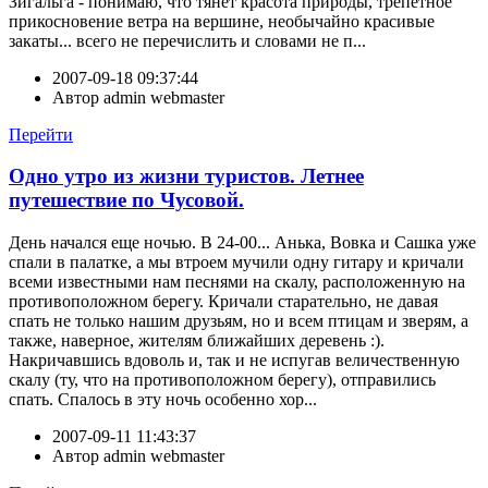
Зигальга - понимаю, что тянет красота природы, трепетное
прикосновение ветра на вершине, необычайно красивые
закаты... всего не перечислить и словами не п...
2007-09-18 09:37:44
Автор
admin webmaster
Перейти
Одно утро из жизни туристов. Летнее
путешествие по Чусовой.
День начался еще ночью. В 24-00... Анька, Вовка и Сашка уже
спали в палатке, а мы втроем мучили одну гитару и кричали
всеми известными нам песнями на скалу, расположенную на
противоположном берегу. Кричали старательно, не давая
спать не только нашим друзьям, но и всем птицам и зверям, а
также, наверное, жителям ближайших деревень :).
Накричавшись вдоволь и, так и не испугав величественную
скалу (ту, что на противоположном берегу), отправились
спать. Спалось в эту ночь особенно хор...
2007-09-11 11:43:37
Автор
admin webmaster