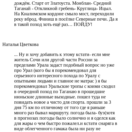
дождём. Старт от Златоуста. Монблан- Средний
Таганай - Откликной гребень- Круглица- Ицыл.
На Киалимском кордоне смыло мост, переходили
реку вброд. Финиш в посёлке Северные печи. Да я
в такой поход хоть ещё раз… ПОЙДУ!
Наталья Цветкова
... Ну и хочу добавить к этому кстати- если мне
житель Сочи или другой части России за
пределами Урала задаст подобный вопрос но уже
про Урал (кого бы я порекомендовал для
серьезного интересного похода по Уралу с
опытными людьми и главное не матрас ) я бы
порекомендовал Уральские тропы с коими сходил
в очередной поход по Таганаю в прошедшие
июньские длинные выходные. пошел туда не
повидать новое а чисто для спорта. прошли за 3
дня 75 км по отличному от того где я раньше
много раз бывал маршруту. погода была- буэ(хотя
в прогнозах погоды было солнечно и я оделся как
для жары о чем быстро пожалел.и кстати снаряга в
виде облегченного гамака была ни разу не