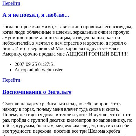
Перейти
А я не поехал, я люблю...
когда он проезжал мимо, я завистливо провожал его взглядом,
когда люди облаченные в шлемы, зеркальные очки и прочую
амуницию пролетали по улицам, я глядел на них, как на
небожителей. я мечтал о нем страстно и яростно. я грезил о
нем... И вот свершилось! Моя хорошая подруга уезжая в
Америку, срочно продала мне АЦЦКИЙ ГОРНЫЙ ВЕЛ!!!!!
2007-09-25 01:27:51
Автор
admin webmaster
Перейти
Воспоминания о Зигальге
Смотрю на карту хр. Зигальга и задаю себе вопрос. Что я
нахожу в горах, почему меня влечет туда снова и снова.
Почему не сидится дома, в тепле и уюте. И думаю, что в этот
раз, пройдя с группой десятки километров по заповеднику, по
тайге, курумам, болотам, медвежьим следам, ощутив на себе
все трудности перехода, посетив все три Шелома хребта