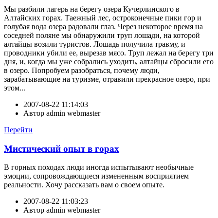
Мы разбили лагерь на берегу озера Кучерлинского в
Алтайских горах. Таежный лес, остроконечные пики гор и
голубая вода озера радовали глаз. Через некоторое время на
соседней поляне мы обнаружили труп лошади, на которой
алтайцы возили туристов. Лошадь получила травму, и
проводники убили ее, вырезав мясо. Труп лежал на берегу три
дня, и, когда мы уже собрались уходить, алтайцы сбросили его
в озеро. Попробуем разобраться, почему люди,
зарабатывающие на туризме, отравили прекрасное озеро, при
этом...
2007-08-22 11:14:03
Автор
admin webmaster
Перейти
Мистический опыт в горах
В горных походах люди иногда испытывают необычные
эмоции, сопровождающиеся измененным восприятием
реальности. Хочу рассказать вам о своем опыте.
2007-08-22 11:03:23
Автор
admin webmaster