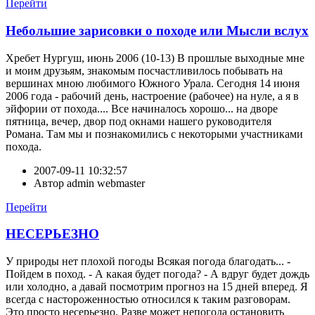
Перейти
Небольшие зарисовки о походе или Мысли вслух
Хребет Нургуш, июнь 2006 (10-13) В прошлые выходные мне
и моим друзьям, знакомым посчастливилось побывать на
вершинах мною любимого Южного Урала. Сегодня 14 июня
2006 года - рабочий день, настроение (рабочее) на нуле, а я в
эйфории от похода.... Все начиналось хорошо... на дворе
пятница, вечер, двор под окнами нашего руководителя
Романа. Там мы и познакомились с некоторыми участниками
похода.
2007-09-11 10:32:57
Автор
admin webmaster
Перейти
НЕСЕРЬЕЗНО
У природы нет плохой погоды Всякая погода благодать... -
Пойдем в поход. - А какая будет погода? - А вдруг будет дождь
или холодно, а давай посмотрим прогноз на 15 дней вперед. Я
всегда с настороженностью относился к таким разговорам.
Это просто несерьезно. Разве может непогода остановить