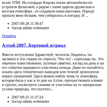
возле УПИ. На площади Кирова некие автомобилисты
устроили флэш-моб, а рядом с ними царила дружеская и
веселая атмосфера - ее создавала наша массовка. Народу
пришло явно больше, чем собиралось в поездку. И ...
2007-09-28 11:38:47
Автор
admin webmaster
Перейти
Алтай-2007. Бортовой журнал
Вместо вступления Здравствуй, читатель. Надеюсь, ты
заглянул в эти строки не спроста. 'Что это' - спросишь ты. Это
обычное повествование, путевые заметки, взгляд на день и на
его события заурядного участника похода. Даже не пытайтесь
искать здесь технических выводов или точной хронологии
наших свершений. Здесь можно найти лишь ту атмосферу,
которая была у нас в те дни на Алтае, прочувствовать климат
в группе, посмотреть глазами ее участника на те прекрасные
уголки природы, что посетил...
2007-09-25 11:37:24
Автор
admin webmaster