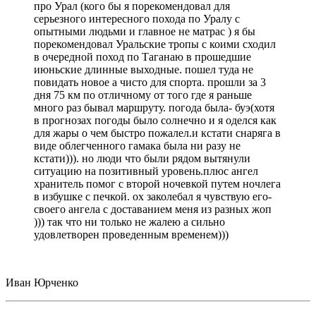
про Урал (кого бы я порекомендовал для
серьезного интересного похода по Уралу с
опытными людьми и главное не матрас ) я бы
порекомендовал Уральские тропы с коими сходил
в очередной поход по Таганаю в прошедшие
июньские длинные выходные. пошел туда не
повидать новое а чисто для спорта. прошли за 3
дня 75 км по отличному от того где я раньше
много раз бывал маршруту. погода была- буэ(хотя
в прогнозах погоды было солнечно и я оделся как
для жары о чем быстро пожалел.и кстати снаряга в
виде облегченного гамака была ни разу не
кстати))). но люди что были рядом вытянули
ситуацию на позитивный уровень.плюс ангел
хранитель помог с второй ночевкой путем ночлега
в избушке с печкой. ох заколебал я чувствую его-
своего ангела с доставанием меня из разных жоп
))) так что ни только не жалею а сильно
удовлетворен проведенным временем)))
Иван Юрченко