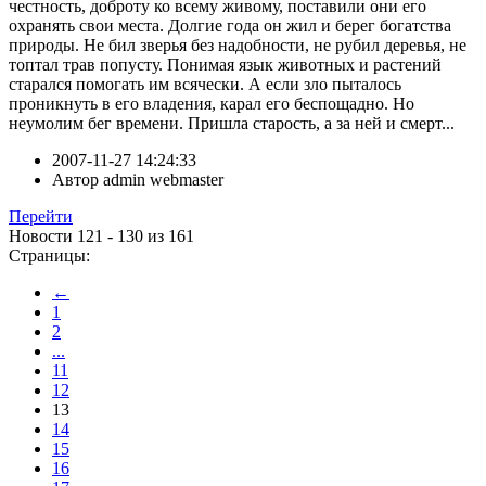
честность, доброту ко всему живому, поставили они его
охранять свои места. Долгие года он жил и берег богатства
природы. Не бил зверья без надобности, не рубил деревья, не
топтал трав попусту. Понимая язык животных и растений
старался помогать им всячески. А если зло пыталось
проникнуть в его владения, карал его беспощадно. Но
неумолим бег времени. Пришла старость, а за ней и смерт...
2007-11-27 14:24:33
Автор
admin webmaster
Перейти
Новости 121 - 130 из 161
Страницы:
←
1
2
...
11
12
13
14
15
16