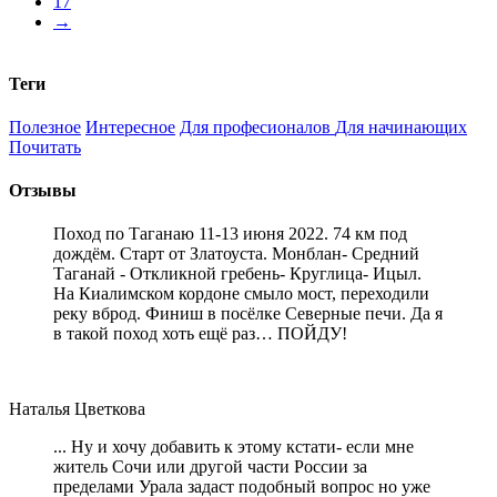
17
→
Теги
Полезное
Интересное
Для професионалов
Для начинающих
Почитать
Отзывы
Поход по Таганаю 11-13 июня 2022. 74 км под
дождём. Старт от Златоуста. Монблан- Средний
Таганай - Откликной гребень- Круглица- Ицыл.
На Киалимском кордоне смыло мост, переходили
реку вброд. Финиш в посёлке Северные печи. Да я
в такой поход хоть ещё раз… ПОЙДУ!
Наталья Цветкова
... Ну и хочу добавить к этому кстати- если мне
житель Сочи или другой части России за
пределами Урала задаст подобный вопрос но уже