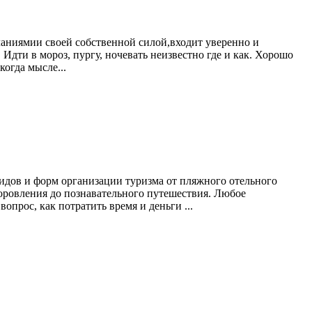
еланиямии своей собственной силой,входит уверенно и
Идти в мороз, пургу, ночевать неизвестно где и как. Хорошо
когда мысле...
идов и форм организации туризма от пляжного отельного
здоровления до познавательного путешествия. Любое
прос, как потратить время и деньги ...