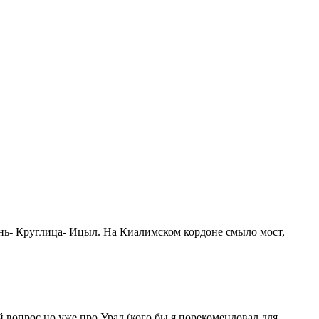
ень- Круглица- Ицыл. На Киалимском кордоне смыло мост,
й вопрос но уже про Урал (кого бы я порекомендовал для