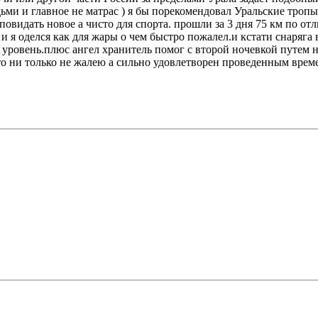
ми и главное не матрас ) я бы порекомендовал Уральские тропы
идать новое а чисто для спорта. прошли за 3 дня 75 км по отл
и я оделся как для жары о чем быстро пожалел.и кстати снаряга в
овень.плюс ангел хранитель помог с второй ночевкой путем ноч
что ни только не жалею а сильно удовлетворен проведенным врем