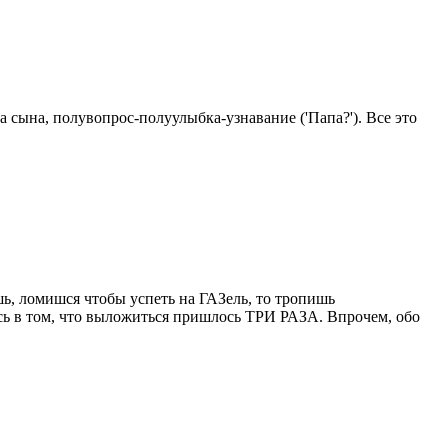
 сына, полувопрос-полуулыбка-узнавание ('Папа?'). Все это
шь, ломишся чтобы успеть на ГАЗель, то тропишь
сь в том, что выложиться пришлось ТРИ РАЗА. Впрочем, обо