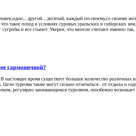
ловек;один... другой... десятый, каждый по-своему,со своими ж
что такое поход в условиях суровых уральских и сибирских зим. 
г сугробы и все стынет: Уверен, что многие считают именно так, 
лее гармоничной?
 В настоящее время существует большое количество различных в
а. Цели туризма также могут сильно отличаться - от отдыха и о
еком, регулярно занимающимся туризмом, неизбежно возникает во