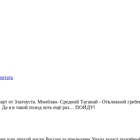
читать
тарт от Златоуста. Монблан- Средний Таганай - Откликной греб
. Да я в такой поход хоть ещё раз… ПОЙДУ!
Сочи или другой части России за пределами Урала задаст подобны