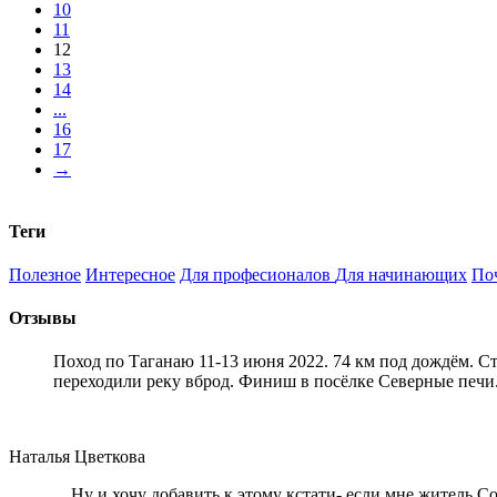
10
11
12
13
14
...
16
17
→
Теги
Полезное
Интересное
Для професионалов
Для начинающих
По
Отзывы
Поход по Таганаю 11-13 июня 2022. 74 км под дождём. С
переходили реку вброд. Финиш в посёлке Северные печи
Наталья Цветкова
... Ну и хочу добавить к этому кстати- если мне житель 