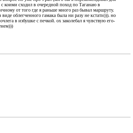
 с коими сходил в очередной поход по Таганаю в
ичному от того где я раньше много раз бывал маршруту.
 виде облегченного гамака была ни разу не кстати))). но
лега в избушке с печкой. ох заколебал я чувствую его-
енем)))