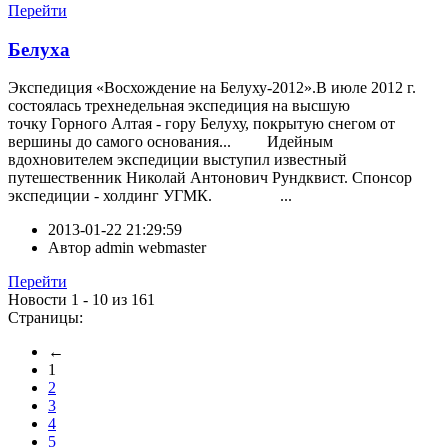
Перейти
Белуха
Экспедиция «Восхождение на Белуху-2012».В июле 2012 г.
состоялась трехнедельная экспедиция на высшую
точку Горного Алтая - гору Белуху, покрытую снегом от
вершины до самого основания... Идейным
вдохновителем экспедиции выступил известный
путешественник Николай Антонович Рундквист. Спонсор
экспедиции - холдинг УГМК. ...
2013-01-22 21:29:59
Автор
admin webmaster
Перейти
Новости 1 - 10 из 161
Страницы:
←
1
2
3
4
5