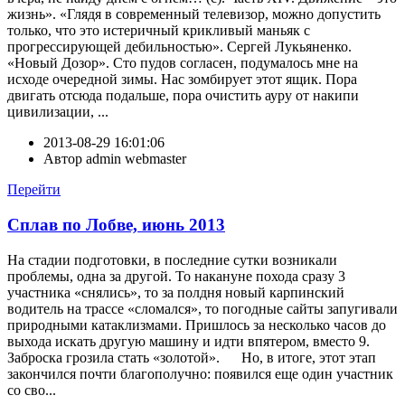
жизнь». «Глядя в современный телевизор, можно допустить
только, что это истеричный крикливый маньяк с
прогрессирующей дебильностью». Сергей Лукьяненко.
«Новый Дозор». Сто пудов согласен, подумалось мне на
исходе очередной зимы. Нас зомбирует этот ящик. Пора
двигать отсюда подальше, пора очистить ауру от накипи
цивилизации, ...
2013-08-29 16:01:06
Автор
admin webmaster
Перейти
Сплав по Лобве, июнь 2013
На стадии подготовки, в последние сутки возникали
проблемы, одна за другой. То накануне похода сразу 3
участника «снялись», то за полдня новый карпинский
водитель на трассе «сломался», то погодные сайты запугивали
природными катаклизмами. Пришлось за несколько часов до
выхода искать другую машину и идти впятером, вместо 9.
Заброска грозила стать «золотой». Но, в итоге, этот этап
закончился почти благополучно: появился еще один участник
со сво...