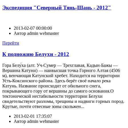
Экспедиция "Северный Тянь-Шань - 2012"
2013-02-07 00:00:00
Автор
admin webmaster
Перейти
К подножию Белухи - 2012
Гора Белу́ха (алт. Уч-Сумер — Трехглавая, Кадын-Бажы —
Вершина Катуни) — наивысшая точка Горного Алтая (4506
м), венчающая Катунский хребет. Находится на территории
Усть-Коксинского района. Здесь берёт своё начало река
Катунь. Название происходит от обильного снега,
покрывающего гору от вершины до самого основания.О
тектонической нестабильности территории Белухи
свидетельствуют разломы, трещины и надвиги горных пород.
Крутые, почти отвесные зоны скольжен...
2013-02-01 17:35:07
Автор
admin webmaster