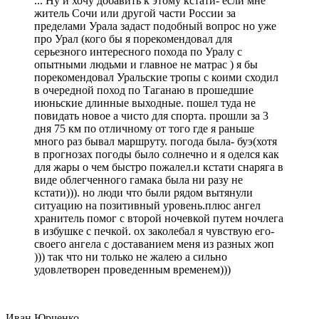
... Ну и хочу добавить к этому кстати- если мне
житель Сочи или другой части России за
пределами Урала задаст подобный вопрос но уже
про Урал (кого бы я порекомендовал для
серьезного интересного похода по Уралу с
опытными людьми и главное не матрас ) я бы
порекомендовал Уральские тропы с коими сходил
в очередной поход по Таганаю в прошедшие
июньские длинные выходные. пошел туда не
повидать новое а чисто для спорта. прошли за 3
дня 75 км по отличному от того где я раньше
много раз бывал маршруту. погода была- буэ(хотя
в прогнозах погоды было солнечно и я оделся как
для жары о чем быстро пожалел.и кстати снаряга в
виде облегченного гамака была ни разу не
кстати))). но люди что были рядом вытянули
ситуацию на позитивный уровень.плюс ангел
хранитель помог с второй ночевкой путем ночлега
в избушке с печкой. ох заколебал я чувствую его-
своего ангела с доставанием меня из разных жоп
))) так что ни только не жалею а сильно
удовлетворен проведенным временем)))
Иван Юрченко