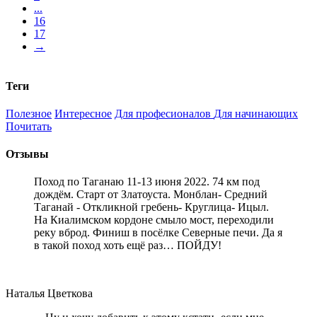
...
16
17
→
Теги
Полезное
Интересное
Для професионалов
Для начинающих
Почитать
Отзывы
Поход по Таганаю 11-13 июня 2022. 74 км под
дождём. Старт от Златоуста. Монблан- Средний
Таганай - Откликной гребень- Круглица- Ицыл.
На Киалимском кордоне смыло мост, переходили
реку вброд. Финиш в посёлке Северные печи. Да я
в такой поход хоть ещё раз… ПОЙДУ!
Наталья Цветкова