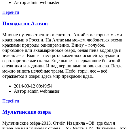
Автор
admin webmaster
Перейти
Походы по Алтаю
Многие путешественники считают Алтайские горы самыми
красивыми в России. На Алтае мы можем любоваться всеми
красками природы одновременно. Внизу – голубое,
бирюзовое или аквамариновое озеро, белая пена водопада и
зелень леса. Выше – пестрота каменных осыпей-курумов и
серо-коричневые скалы. Еще выше – сверкающие белизной
снежники и ледники. И над вершинами вновь синева. Везде
можно видеть целебные травы. Небо, горы, лес – всё
отражается в озере: здесь мир прекрасен вдво...
2014-03-12 08:49:54
Автор
admin webmaster
Перейти
Мультинские озера
Мультинские озёра-2013. Отчёт. Из цикла «Ой, где был я
вчера, не найду днём с огнём… (с). Часть XIV. Движение – это