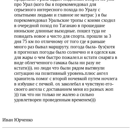
про Урал (кого бы я порекомендовал для
серьезного интересного похода по Уралу с
опытными людьми и главное не матрас ) я бы
порекомендовал Уральские тропы с коими сходил
в очередной поход по Таганаю в прошедшие
июньские длинные выходные. пошел туда не
повидать новое а чисто для спорта. прошли за 3
дня 75 км по отличному от того где я раньше
много раз бывал маршруту. погода была- буэ(хотя
в прогнозах погоды было солнечно и я оделся как
для жары о чем быстро пожалел.и кстати снаряга в
виде облегченного гамака была ни разу не
кстати))). но люди что были рядом вытянули
ситуацию на позитивный уровень.плюс ангел
хранитель помог с второй ночевкой путем ночлега
в избушке с печкой. ох заколебал я чувствую его-
своего ангела с доставанием меня из разных жоп
))) так что ни только не жалею а сильно
удовлетворен проведенным временем)))
Иван Юрченко