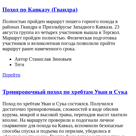
Поход по Кавказу (Гвандра)
Полностью пройден маршрут пешего горного похода в
районах Гвандра и Приэльбрусье Западного Кавказа. 23
августа группа из четырех участников вышла в Терскол.
Маршрут пройден полностью. Физическая подготовка
участников и великолепная погода позволили пройти
маршрут ранее намеченного срока.
Автор
Станислав Зиновьев
Теги
Перейти
Тренировочный поход по хребтам Уван и Сука
Поход по хребтам Уван и Сука состоялся. Получился
достаточно тренировочным, сложностей в виде обилия
курума, мокрой и высокой травы, перепадов высот хватило
вполне. На маршруте проверили и подогнали личное
снаряжение для похода на Кавказ, вспомнили безопасные
способы спуска и подъема по перилам, убедились в