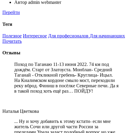
Автор
admin webmaster
Перейти
Теги
Полезное
Интересное
Для професионалов
Для начинающих
Почитать
Отзывы
Поход по Таганаю 11-13 июня 2022. 74 км под
дождём. Старт от Златоуста. Монблан- Средний
Таганай - Откликной гребень- Круглица- Ицыл.
На Киалимском кордоне смыло мост, переходили
реку вброд. Финиш в посёлке Северные печи. Да я
в такой поход хоть ещё раз… ПОЙДУ!
Наталья Цветкова
... Ну и хочу добавить к этому кстати- если мне
житель Сочи или другой части России за
пределами Урала задаст подобный вопрос но уже