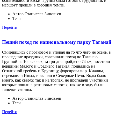
обязательности каски. Группа была готова к трудностям, и
маршрут прошли в хорошем темпе.
Автор
Станислав Зиновьев
Теги
Перейти
Пеший поход по национальному парку Таганай
Смирившись с прогнозом и уповая на то что лето не осень, в
прошедшие праздники, совершили поход по Таганаю.
Группой из 16 человек, за три дня пройдено 74 км, посетили
вершины Малого и Среднего Таганая, поднялись на
Откликной гребень и Круглицу, форсировали р. Киалим,
перевалили Ицыл, и вышли в Северные Печи. Воды было
много, как сверху, так и на тропах, не прогадали участники
которые пошли в резиновых сапогах, так же в ходу были
тапочки-сланцы.
Автор
Станислав Зиновьев
Теги
Перейти