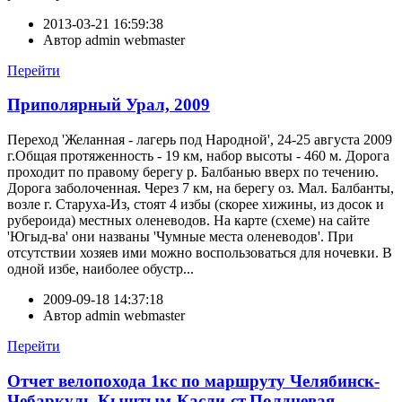
2013-03-21 16:59:38
Автор
admin webmaster
Перейти
Приполярный Урал, 2009
Переход 'Желанная - лагерь под Народной', 24-25 августа 2009
г.Общая протяженность - 19 км, набор высоты - 460 м. Дорога
проходит по правому берегу р. Балбанью вверх по течению.
Дорога заболоченная. Через 7 км, на берегу оз. Мал. Балбанты,
возле г. Старуха-Из, стоят 4 избы (скорее хижины, из досок и
рубероида) местных оленеводов. На карте (схеме) на сайте
'Югыд-ва' они названы 'Чумные места оленеводов'. При
отсутствии хозяев ими можно воспользоваться для ночевки. В
одной избе, наиболее обустр...
2009-09-18 14:37:18
Автор
admin webmaster
Перейти
Отчет велопохода 1кс по маршруту Челябинск-
Чебаркуль-Кыштым-Касли-ст.Полдневая