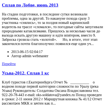
Сплав по Лобве, июнь 2013
На стадии подготовки, в последние сутки возникали
проблемы, одна за другой. То накануне похода сразу 3
участника «снялись», то за полдня новый карпинский
водитель на трассе «сломался», то погодные сайты запугивали
природными катаклизмами. Пришлось за несколько часов до
выхода искать другую машину и идти впятером, вместо 9.
Заброска грозила стать «золотой». Но, в итоге, этот этап
закончился почти благополучно: появился еще один уч...
2013-06-15 02:04:17
Автор
admin webmaster
Перейти
Усьва-2012. Сплав 1 кс
Клуб туристов г.Екатеринбурга Отчет № __________ о
водном походе первой категории сложности по Уралу (река
Усьва) Руководитель: Солдатова Оксана Владиславовна тел.
922-20-78-443 e-mail: oks-soldatova@yandex.ru Поход проведен
в сроки: 2-11 июня 2012 г Маршрутная книжка № 41/12 Отчет
рассмотрен МКК и зачтен как п...