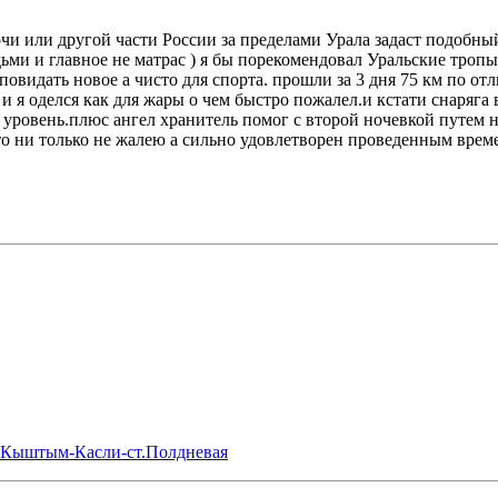
Сочи или другой части России за пределами Урала задаст подобны
ми и главное не матрас ) я бы порекомендовал Уральские тропы
идать новое а чисто для спорта. прошли за 3 дня 75 км по отл
и я оделся как для жары о чем быстро пожалел.и кстати снаряга в
овень.плюс ангел хранитель помог с второй ночевкой путем ноч
что ни только не жалею а сильно удовлетворен проведенным врем
ь-Кыштым-Касли-ст.Полдневая