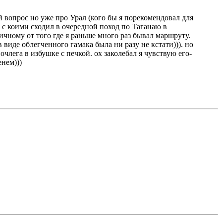
й вопрос но уже про Урал (кого бы я порекомендовал для
 с коими сходил в очередной поход по Таганаю в
ичному от того где я раньше много раз бывал маршруту.
 виде облегченного гамака была ни разу не кстати))). но
лега в избушке с печкой. ох заколебал я чувствую его-
енем)))