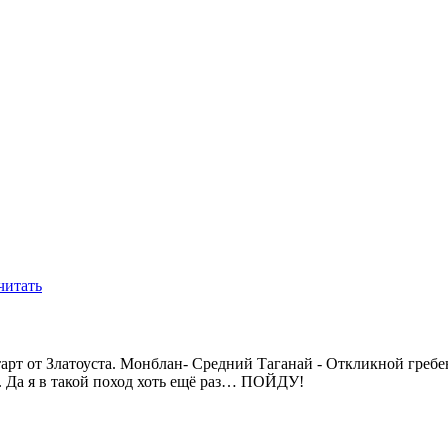
читать
тарт от Златоуста. Монблан- Средний Таганай - Откликной греб
. Да я в такой поход хоть ещё раз… ПОЙДУ!