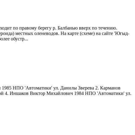
оходит по правому берегу р. Балбанью вверх по течению.
бероида) местных оленеводов. На карте (схеме) на сайте 'Югыд-
лее обустр...
 1985 НПО 'Автоматики' ул. Данилы Зверева 2. Карманов
ой 4. Иншаков Виктор Михайлович 1984 НПО 'Автоматики' ул.