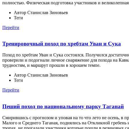
полностью. Физическая подготовка участников и великолепная
Автор
Станислав Зиновьев
Теги
Перейти
Тренировочный поход по хребтам Уван и Сука
Поход по хребтам Уван и Сука состоялся. Получился достаточ
проверили и подогнали личное снаряжение для похода на Кавка
трудностям, и маршрут прошли в хорошем темпе.
Автор
Станислав Зиновьев
Теги
Перейти
Пеший поход по национальному парку Таганай
Смирившись с прогнозом и уповая на то что лето не осень, в 
Малого и Среднего Таганая, поднялись на Откликной гребень и
тропах, не прогадали участники которые пошли в резиновых са