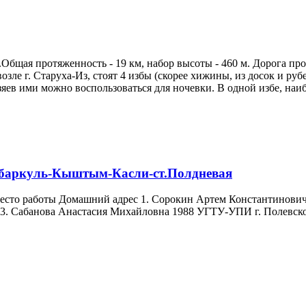
 г.Общая протяженность - 19 км, набор высоты - 460 м. Дорога пр
возле г. Старуха-Из, стоят 4 избы (скорее хижины, из досок и ру
зяев ими можно воспользоваться для ночевки. В одной избе, наибо
ебаркуль-Кыштым-Касли-ст.Полдневая
Место работы Домашний адрес 1. Сорокин Артем Константинович
 3. Сабанова Анастасия Михайловна 1988 УГТУ-УПИ г. Полевск