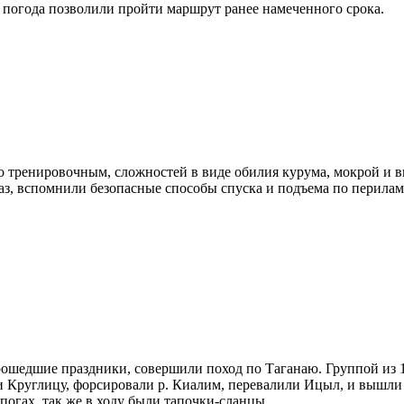
 погода позволили пройти маршрут ранее намеченного срока.
но тренировочным, сложностей в виде обилия курума, мокрой и 
з, вспомнили безопасные способы спуска и подъема по перилам, 
прошедшие праздники, совершили поход по Таганаю. Группой из 1
 Круглицу, форсировали р. Киалим, перевалили Ицыл, и вышли в
погах, так же в ходу были тапочки-сланцы.