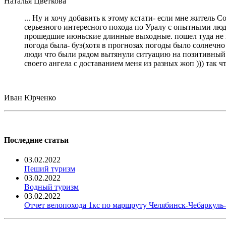
Наталья Цветкова
... Ну и хочу добавить к этому кстати- если мне житель 
серьезного интересного похода по Уралу с опытными людь
прошедшие июньские длинные выходные. пошел туда не пов
погода была- буэ(хотя в прогнозах погоды было солнечно 
люди что были рядом вытянули ситуацию на позитивный ур
своего ангела с доставанием меня из разных жоп ))) так 
Иван Юрченко
Последние статьи
03.02.2022
Пеший туризм
03.02.2022
Водный туризм
03.02.2022
Отчет велопохода 1кс по маршруту Челябинск-Чебаркул